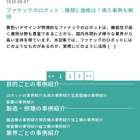
2025.08.07
ファナックのロボット｜種類と価格は？導入事例も解
説
黄色いデザインが特徴的なファナックのロボットは、機能性が高
く適用分野も豊富であることから、国内外問わず様々な業界から
高い支持を得ています。本記事では、ファナックのロボットには
どのようなものがあるのか、実際にどのように活用 […]
投
<<
1
2
3
>>
目的ごとの事例紹介
稿
ロボットの事例紹介
治具の事例紹介
生産設備の事例紹介
の
装置の事例紹介
製造・修理の事例紹介
ペ
搬送機の事例紹介
梱包機の事例紹介
加工機の事例紹介
検査機の事例紹介
組立機の事例紹介
ー
業界ごとの事例紹介