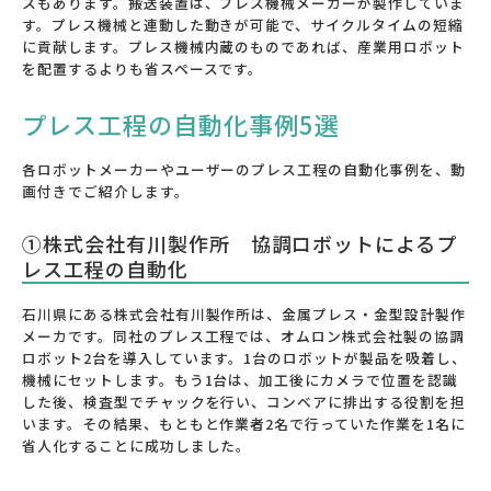
スもあります。搬送装置は、プレス機械メーカーが製作していま
す。プレス機械と連動した動きが可能で、サイクルタイムの短縮
に貢献します。プレス機械内蔵のものであれば、産業用ロボット
を配置するよりも省スペースです。
プレス工程の自動化事例5選
各ロボットメーカーやユーザーのプレス工程の自動化事例を、動
画付きでご紹介します。
①株式会社有川製作所 協調ロボットによるプ
レス工程の自動化
石川県にある株式会社有川製作所は、金属プレス・金型設計製作
メーカです。同社のプレス工程では、オムロン株式会社製の協調
ロボット2台を導入しています。1台のロボットが製品を吸着し、
機械にセットします。もう1台は、加工後にカメラで位置を認識
した後、検査型でチャックを行い、コンベアに排出する役割を担
います。その結果、もともと作業者2名で行っていた作業を1名に
省人化することに成功しました。