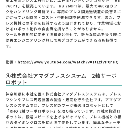
車工場のプレス工程向けに、工程間ハンドリングロボット「IRB
760PT」を販売しています。IRB 760PTは、最大で460kgのワー
クをハンドリング可能です。専用のプレス間搬送装置の段替えに
かかっていた時間・コスト・中断回数を削減できます。また、プ
レス機械との干渉を低減するよう設計されており、作業領域にお
けるロボット動作の自由度を損なうことがありません。
ツールを自動的に変更する機能と併せて、新たな製品を扱う際に
は再エンジニアリング無しで再プログラムができる点も特徴で
す。
動画：
https://www.youtube.com/watch?v=ztLzlVPXnHQ
④株式会社アマダプレスシステム 2軸サーボ
ロボット
神奈川県に本社を置く株式会社アマダプレスシステムは、プレス
マシンやプレス周辺装置の製造・販売を行う会社です。アマダプ
レスシステムでは、プレス間のワーク搬送用ロボットとして
「RHQ 2軸サーボロボット」を取り扱っています。同社の搬送ロ
ボットは、搬送スピードを上げるだけでなく、プレス機械との相
互のタイミングロスを抑える工夫をしています。簡単なティーチ