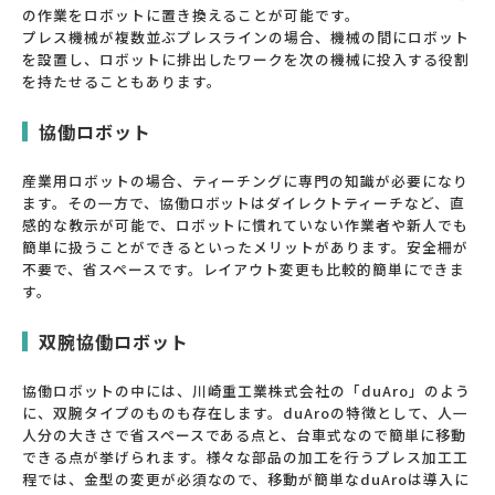
の作業をロボットに置き換えることが可能です。
プレス機械が複数並ぶプレスラインの場合、機械の間にロボット
を設置し、ロボットに排出したワークを次の機械に投入する役割
を持たせることもあります。
協働ロボット
産業用ロボットの場合、ティーチングに専門の知識が必要になり
ます。その一方で、協働ロボットはダイレクトティーチなど、直
感的な教示が可能で、ロボットに慣れていない作業者や新人でも
簡単に扱うことができるといったメリットがあります。安全柵が
不要で、省スペースです。レイアウト変更も比較的簡単にできま
す。
双腕協働ロボット
協働ロボットの中には、川崎重工業株式会社の「duAro」のよう
に、双腕タイプのものも存在します。duAroの特徴として、人一
人分の大きさで省スペースである点と、台車式なので簡単に移動
できる点が挙げられます。様々な部品の加工を行うプレス加工工
程では、金型の変更が必須なので、移動が簡単なduAroは導入に