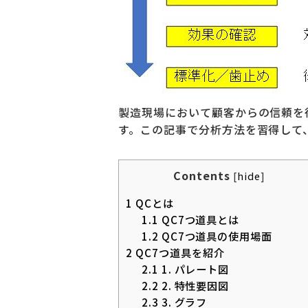
製造現場において顧客からの信頼を
す。この記事で分析方法を習得して
Contents
[
hide
]
1
QCとは
1.1
QC7つ道具とは
1.2
QC7つ道具の使用場面
2
QC7つ道具を紹介
2.1
1. パレート図
2.2
2. 特性要因図
2.3
3. グラフ