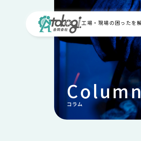
工場・現場の困ったを
Colum
コラム