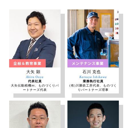
全般＆教育事業
メンテナンス事業
大矢 顕
石川 克也
Akira Ooya
Katsuya Ishikawa
代表社員
業務執行社員
大矢伝動精機㈱、ものづくりパ
(有)川勝鉄工所代表、ものづく
ートナーズ代表
りパートナーズ理事