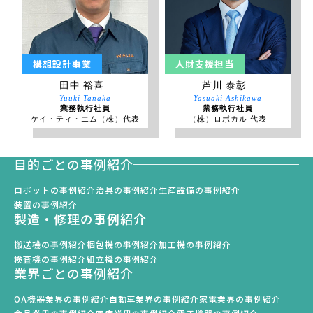
構想設計事業
人財支援担当
田中 裕喜
芦川 泰彰
Yuuki Tanaka
Yasuaki Ashikawa
業務執行社員
業務執行社員
ケイ・ティ・エム（株）代表
（株）ロボカル 代表
目的ごとの事例紹介
ロボットの事例紹介
治具の事例紹介
生産設備の事例紹介
装置の事例紹介
製造・修理の事例紹介
搬送機の事例紹介
梱包機の事例紹介
加工機の事例紹介
検査機の事例紹介
組立機の事例紹介
業界ごとの事例紹介
OA機器業界の事例紹介
自動車業界の事例紹介
家電業界の事例紹介